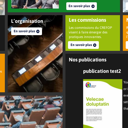
En savoir plus
Les commissions
L’organisation
Les commissions du CREFOP
R
En savoir plus
visent à faire émerger des
q
pratiques innovantes
.
En savoir plus
Nos publications
publication test2
es
You
or 
ev
set
th