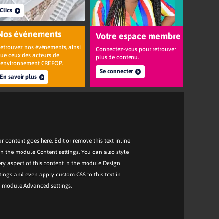
Clics
Nos événements
Votre espace membre
etrouvez nos événements, ainsi
Connectez-vous pour retrouver
ue ceux des acteurs de
plus de contenu.
l’environnement CREFOP.
Se connecter
En savoir plus
r content goes here. Edit or remove this text inline
in the module Content settings. You can also style
ery aspect of this content in the module Design
tings and even apply custom CSS to this text in
e module Advanced settings.