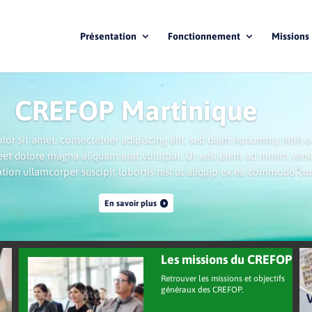
Présentation
Fonctionnement
Missions
CREFOP Martinique
lor sit amet, consectetuer adipiscing elit, sed diam nonummy nibh 
reet dolore magna aliquam erat volutpat. Ut wisi enim ad minim veni
ation ullamcorper suscipit lobortis nisl ut aliquip ex ea commodo co
En savoir plus
Les missions du CREFOP
Retrouver les missions et objectifs
généraux des CREFOP.