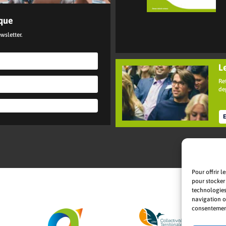
ique
wsletter.
L
Re
de
E
Pour offrir l
pour stocker
technologies
navigation ou
consentement 