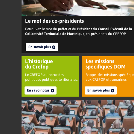
Le mot des co-présidents
Retrouvez le mot du
préfet
et du
Président du Conseil Exécutif de la
Collectivité Territoriale de Martinique
, co-présidents du CREFOP.
En savoir plus
L’historique
Les missions
du Crefop
spécifiques DOM
Le CREFOP au
coeur des
Rappel des missions spécifiqu
politiques publiques territoriales
.
aux CREFOP ultramarines
.
En savoir plus
En savoir plus