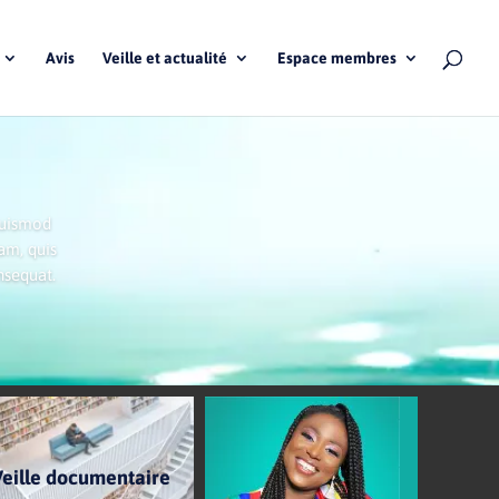
Avis
Veille et actualité
Espace membres
euismod
am, quis
nsequat.
Veille documentaire