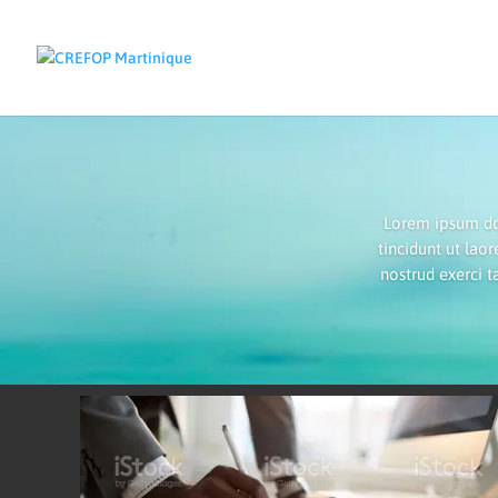
Lorem ipsum do
tincidunt ut lao
nostrud exerci t