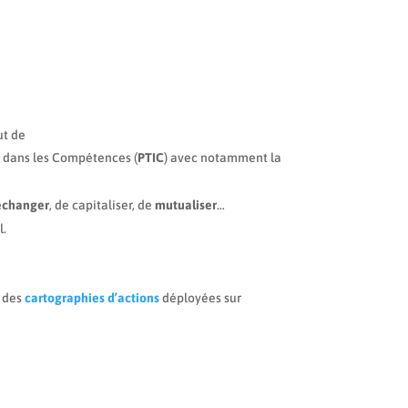
ut de
nt dans les Compétences (
PTIC
) avec notamment la
échanger
, de capitaliser, de
mutualiser
…
l.
 des
cartographies d’actions
déployées sur